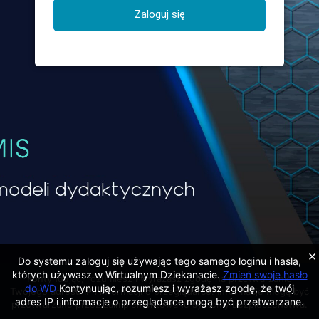
×
Do systemu zaloguj się używając tego samego loginu i hasła,
których używasz w Wirtualnym Dziekanacie.
Zmień swoje hasło
Kontynuując, rozumiesz i wyrażasz zgodę na przetwarzanie
do WD
Kontynuując, rozumiesz i wyrażasz zgodę, że twój
Twojego adresu IP i informacji o przeglądarce. Informacje mogą być
adres IP i informacje o przeglądarce mogą być przetwarzane.
przetwarzane przez zaimplementowane systemy bezpieczeństwa.